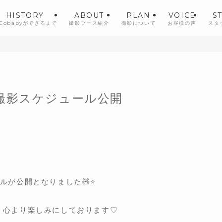
HISTORY
ABOUT
PLAN
VOICE
S
iCobabyができるまで
撮影ブース紹介
撮影について
お客様の声
スタ
撮影スケジュール公開
ルが公開となりました🧸⭐️
、心より楽しみにしております♡