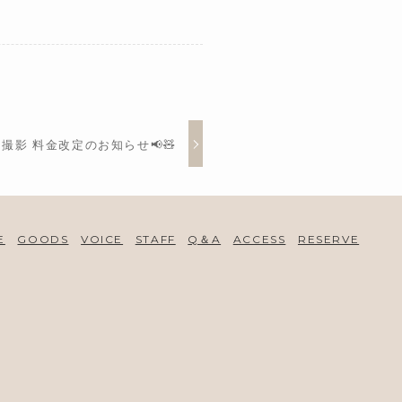
ath撮影 料金改定のお知らせ📢🧸
E
GOODS
VOICE
STAFF
Q＆A
ACCESS
RESERVE